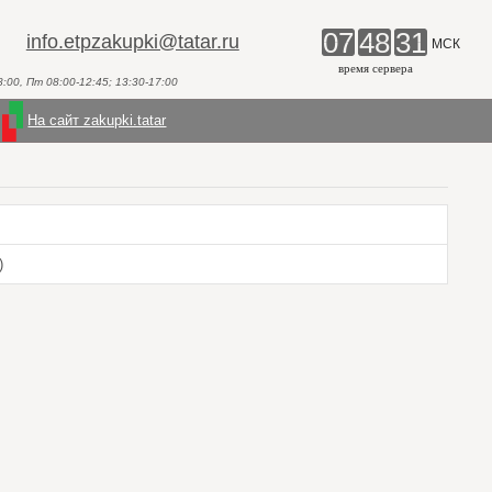
07
48
31
info.etpzakupki@tatar.ru
МСК
время сервера
00, Пт 08:00-12:45; 13:30-17:00
На сайт zakupki.tatar
)