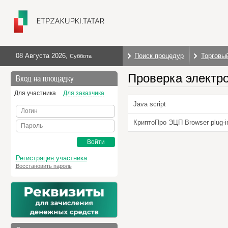
08 Августа 2026
,
Поиск процедур
Торговы
Суббота
Проверка электр
Вход на площадку
Для участника
Для заказчика
Java script
Логин
КриптоПро ЭЦП Browser plug-i
Пароль
Войти
Регистрация участника
Восстановить пароль