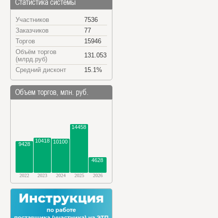
Статистика системы
Участников
7536
Заказчиков
77
Торгов
15946
Объём торгов
131.053
(млрд.руб)
Средний дисконт
15.1%
Объем торгов, млн. руб.
14458
10418
10100
9428
4628
2022
2023
2024
2025
2026