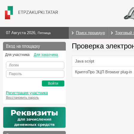
07 Августа 2026
,
Поиск процедур
Торговый 
Пятница
Проверка электро
Вход на площадку
Для участника
Для заказчика
Java script
Логин
КриптоПро ЭЦП Browser plug-in
Пароль
Войти
Регистрация участника
Восстановить пароль