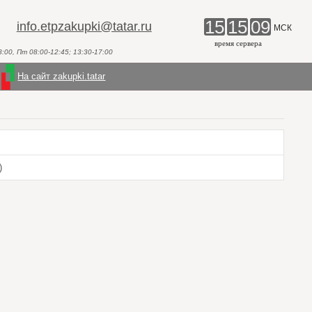
15
15
09
info.etpzakupki@tatar.ru
МСК
время сервера
00, Пт 08:00-12:45; 13:30-17:00
На сайт zakupki.tatar
)