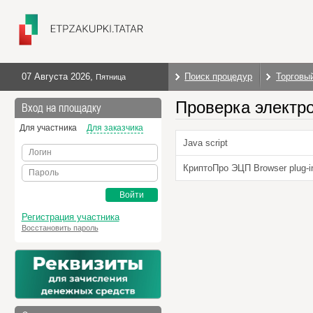
07 Августа 2026
,
Поиск процедур
Торговы
Пятница
Проверка электр
Вход на площадку
Для участника
Для заказчика
Java script
Логин
КриптоПро ЭЦП Browser plug-i
Пароль
Войти
Регистрация участника
Восстановить пароль