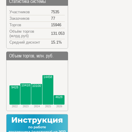
Статистика системы
Участников
7535
Заказчиков
77
Торгов
15946
Объём торгов
131.053
(млрд.руб)
Средний дисконт
15.1%
Объем торгов, млн. руб.
14458
10418
10100
9428
4628
2022
2023
2024
2025
2026