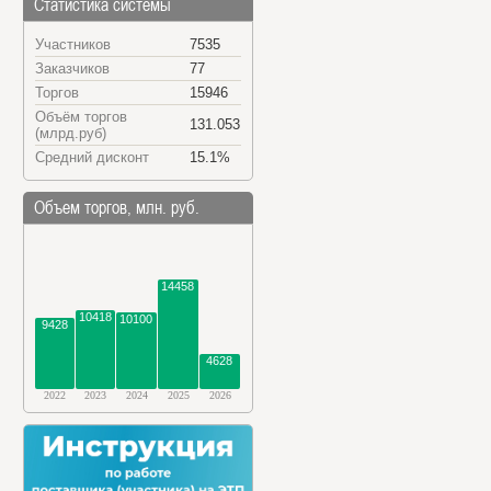
Статистика системы
Участников
7535
Заказчиков
77
Торгов
15946
Объём торгов
131.053
(млрд.руб)
Средний дисконт
15.1%
Объем торгов, млн. руб.
14458
10418
10100
9428
4628
2022
2023
2024
2025
2026