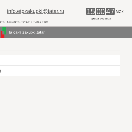
15
00
47
info.etpzakupki@tatar.ru
МСК
время сервера
00, Пт 08:00-12:45; 13:30-17:00
На сайт zakupki.tatar
)