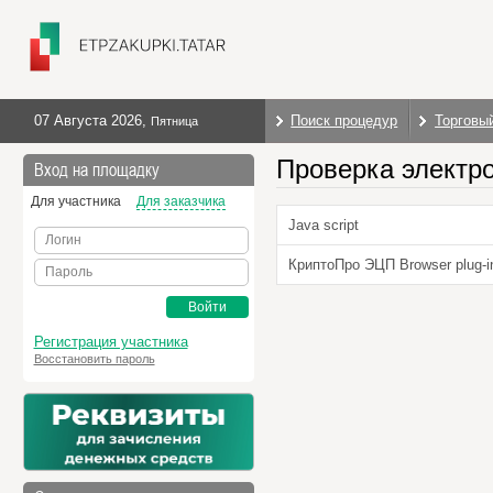
07 Августа 2026
,
Поиск процедур
Торговы
Пятница
Проверка электр
Вход на площадку
Для участника
Для заказчика
Java script
Логин
КриптоПро ЭЦП Browser plug-i
Пароль
Войти
Регистрация участника
Восстановить пароль