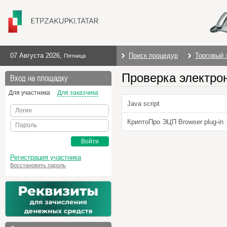
07 Августа 2026
,
Поиск процедур
Торговый 
Пятница
Проверка электро
Вход на площадку
Для участника
Для заказчика
Java script
Логин
КриптоПро ЭЦП Browser plug-in
Пароль
Войти
Регистрация участника
Восстановить пароль