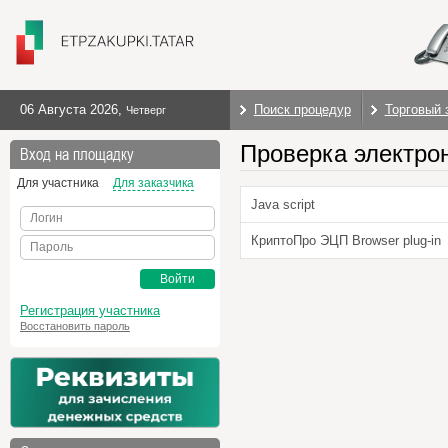
06 Августа 2026
,
Поиск процедур
Торговый 
Четверг
Проверка электро
Вход на площадку
Для участника
Для заказчика
Java script
Логин
КриптоПро ЭЦП Browser plug-in
Пароль
Войти
Регистрация участника
Восстановить пароль