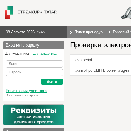
08 Августа 2026
,
Поиск процедур
Торговый 
Суббота
Проверка электро
Вход на площадку
Для участника
Для заказчика
Java script
Логин
КриптоПро ЭЦП Browser plug-in
Пароль
Войти
Регистрация участника
Восстановить пароль