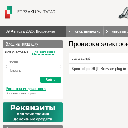
09 Августа 2026
,
Поиск процедур
Торговый 
Воскресенье
Проверка электро
Вход на площадку
Для участника
Для заказчика
Java script
Логин
КриптоПро ЭЦП Browser plug-in
Пароль
Войти
Регистрация участника
Восстановить пароль