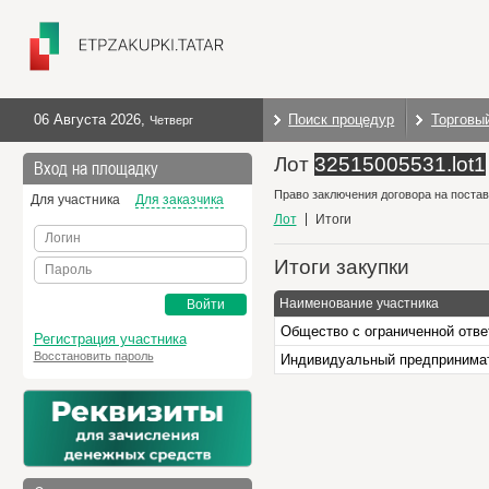
06 Августа 2026
,
Поиск процедур
Торговы
Четверг
Лот
32515005531.lot1
Вход на площадку
Право заключения договора на постав
Для участника
Для заказчика
Лот
Итоги
Логин
Итоги закупки
Пароль
Наименование участника
Войти
Общество с ограниченной отве
Регистрация участника
Восстановить пароль
Индивидуальный предпринимат