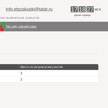
17
18
27
info.etpzakupki@tatar.ru
МСК
время сервера
00, Пт 08:00-12:45; 13:30-17:00
На сайт zakupki.tatar
Место по результатам участия
1
2