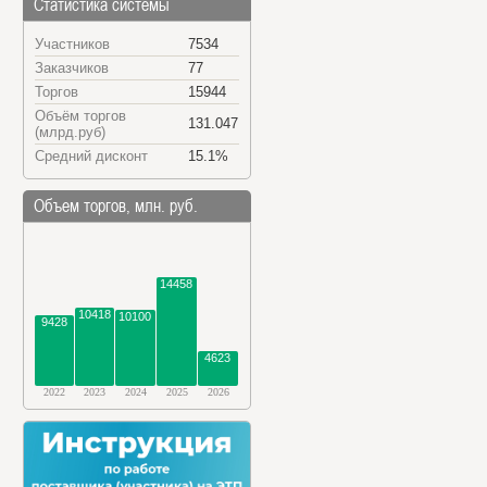
Статистика системы
Участников
7534
Заказчиков
77
Торгов
15944
Объём торгов
131.047
(млрд.руб)
Средний дисконт
15.1%
Объем торгов, млн. руб.
14458
10418
10100
9428
4623
2022
2023
2024
2025
2026