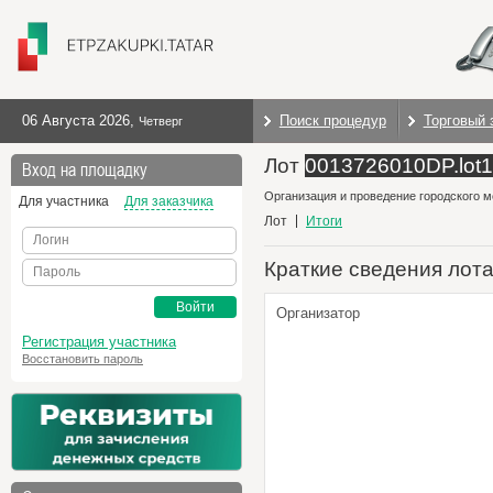
06 Августа 2026
,
Поиск процедур
Торговый 
Четверг
Лот
0013726010DP.lot1
Вход на площадку
Организация и проведение городского 
Для участника
Для заказчика
Лот
Итоги
Логин
Краткие сведения лот
Пароль
Войти
Организатор
Регистрация участника
Восстановить пароль