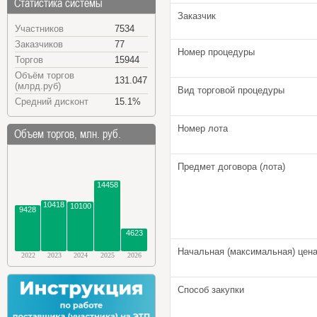
Статистика системы
Заказчик
Участников
7534
Заказчиков
77
Номер процедуры
Торгов
15944
Объём торгов
131.047
(млрд.руб)
Вид торговой процедуры
Средний дисконт
15.1%
Номер лота
Объем торгов, млн. руб.
Предмет договора (лота)
14458
10418
10100
9428
4623
Начальная (максимальная) цена
2022
2023
2024
2025
2026
Способ закупки