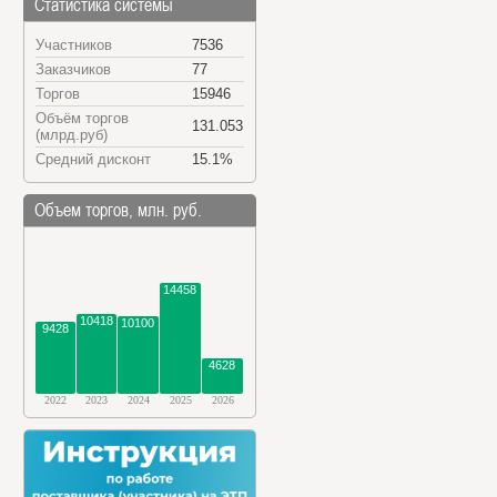
Статистика системы
Участников
7536
Заказчиков
77
Торгов
15946
Объём торгов
131.053
(млрд.руб)
Средний дисконт
15.1%
Объем торгов, млн. руб.
14458
10418
10100
9428
4628
2022
2023
2024
2025
2026