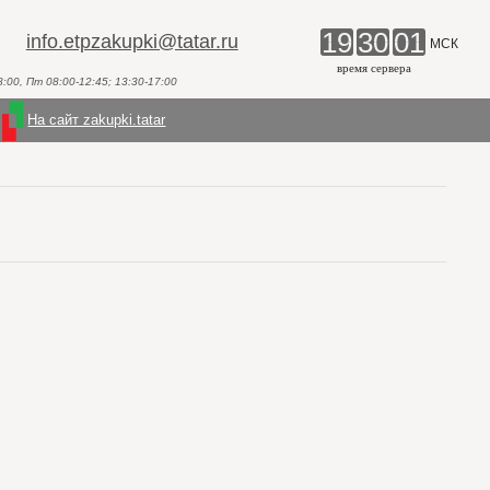
19
30
01
info.etpzakupki@tatar.ru
МСК
время сервера
00, Пт 08:00-12:45; 13:30-17:00
На сайт zakupki.tatar