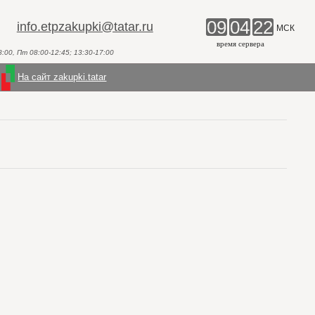
09
04
22
info.etpzakupki@tatar.ru
МСК
время сервера
00, Пт 08:00-12:45; 13:30-17:00
На сайт zakupki.tatar