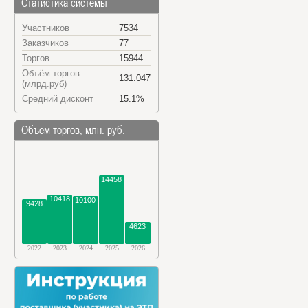
Статистика системы
Участников
7534
Заказчиков
77
Торгов
15944
Объём торгов
131.047
(млрд.руб)
Средний дисконт
15.1%
Объем торгов, млн. руб.
14458
10418
10100
9428
4623
2022
2023
2024
2025
2026