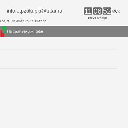
11
06
52
info.etpzakupki@tatar.ru
МСК
время сервера
00, Пт 08:00-12:45; 13:30-17:00
На сайт zakupki.tatar