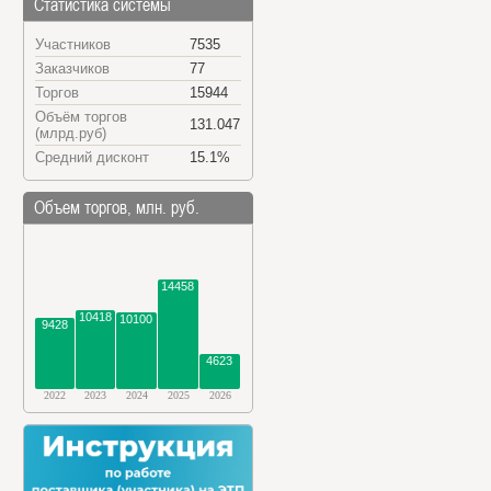
Статистика системы
Участников
7535
Заказчиков
77
Торгов
15944
Объём торгов
131.047
(млрд.руб)
Средний дисконт
15.1%
Объем торгов, млн. руб.
14458
10418
10100
9428
4623
2022
2023
2024
2025
2026