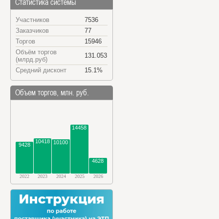
Статистика системы
Участников
7536
Заказчиков
77
Торгов
15946
Объём торгов
131.053
(млрд.руб)
Средний дисконт
15.1%
Объем торгов, млн. руб.
14458
10418
10100
9428
4628
2022
2023
2024
2025
2026