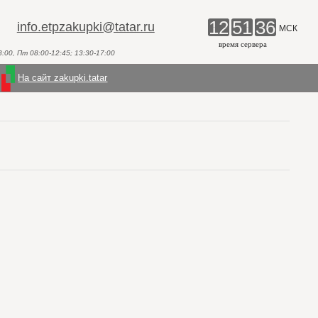
12
51
36
info.etpzakupki@tatar.ru
МСК
время сервера
00, Пт 08:00-12:45; 13:30-17:00
На сайт zakupki.tatar