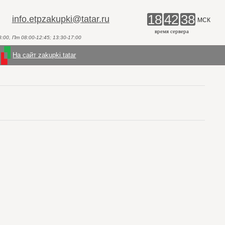
18
42
38
info.etpzakupki@tatar.ru
МСК
время сервера
00, Пт 08:00-12:45; 13:30-17:00
На сайт zakupki.tatar