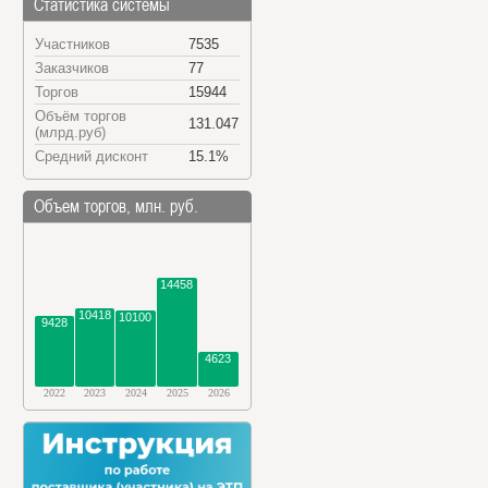
Статистика системы
Участников
7535
Заказчиков
77
Торгов
15944
Объём торгов
131.047
(млрд.руб)
Средний дисконт
15.1%
Объем торгов, млн. руб.
14458
10418
10100
9428
4623
2022
2023
2024
2025
2026