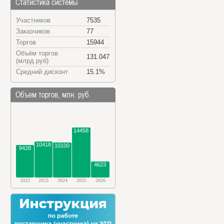
Статистика системы
Участников
7535
Заказчиков
77
Торгов
15944
Объём торгов
131.047
(млрд.руб)
Средний дисконт
15.1%
Объем торгов, млн. руб.
14458
10418
10100
9428
4623
2022
2023
2024
2025
2026