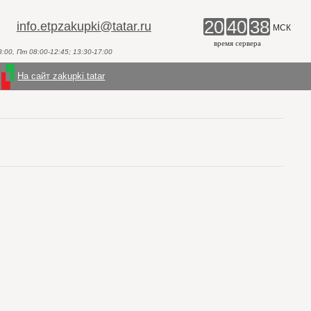
20
40
38
info.etpzakupki@tatar.ru
МСК
время сервера
00, Пт 08:00-12:45; 13:30-17:00
На сайт zakupki.tatar