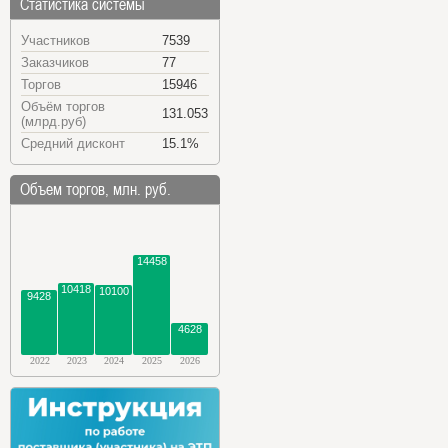
Статистика системы
Участников
7539
Заказчиков
77
Торгов
15946
Объём торгов
131.053
(млрд.руб)
Средний дисконт
15.1%
Объем торгов, млн. руб.
14458
10418
10100
9428
4628
2022
2023
2024
2025
2026