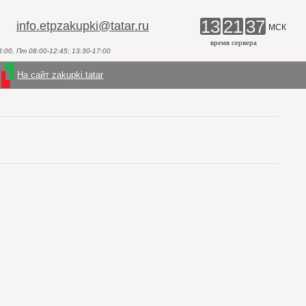
13
21
37
info.etpzakupki@tatar.ru
МСК
время сервера
00, Пт 08:00-12:45; 13:30-17:00
На сайт zakupki.tatar