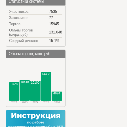
Статистика системы
Участников
7535
Заказчиков
77
Торгов
15945
Объём торгов
131.048
(млрд.руб)
Средний дисконт
15.1%
Объем торгов, млн. руб.
14458
10418
10100
9428
4624
2022
2023
2024
2025
2026