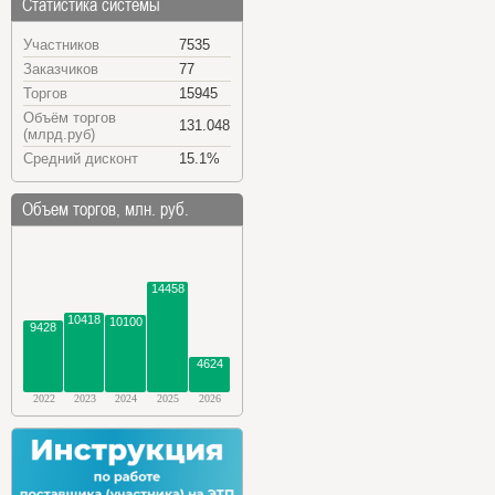
Статистика системы
Участников
7535
Заказчиков
77
Торгов
15945
Объём торгов
131.048
(млрд.руб)
Средний дисконт
15.1%
Объем торгов, млн. руб.
14458
10418
10100
9428
4624
2022
2023
2024
2025
2026