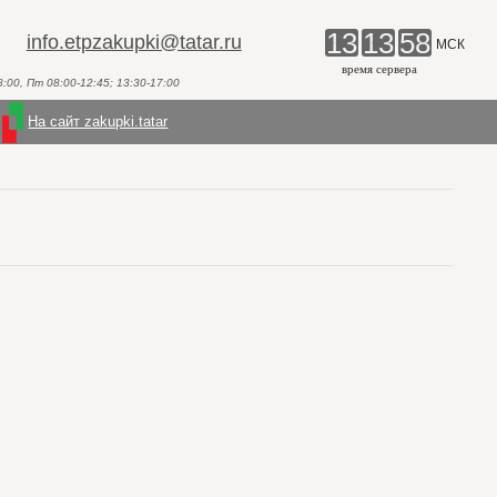
13
13
58
info.etpzakupki@tatar.ru
МСК
время сервера
00, Пт 08:00-12:45; 13:30-17:00
На сайт zakupki.tatar