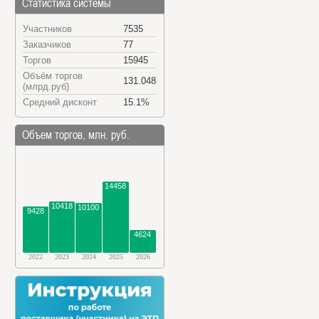
Статистика системы
Участников
7535
Заказчиков
77
Торгов
15945
Объём торгов
131.048
(млрд.руб)
Средний дисконт
15.1%
Объем торгов, млн. руб.
14458
10418
10100
9428
4624
2022
2023
2024
2025
2026