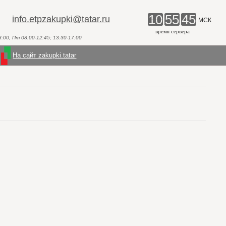
10
55
45
info.etpzakupki@tatar.ru
МСК
время сервера
00, Пт 08:00-12:45; 13:30-17:00
На сайт zakupki.tatar