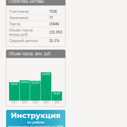
Статистика системы
Участников
7536
Заказчиков
77
Торгов
15946
Объём торгов
131.053
(млрд.руб)
Средний дисконт
15.1%
Объем торгов, млн. руб.
14458
10418
10100
9428
4628
2022
2023
2024
2025
2026