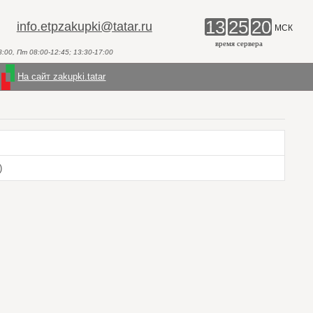
13
25
20
info.etpzakupki@tatar.ru
МСК
время сервера
00, Пт 08:00-12:45; 13:30-17:00
На сайт zakupki.tatar
)