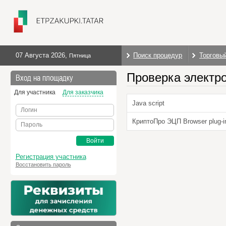
07 Августа 2026
,
Поиск процедур
Торговы
Пятница
Проверка электр
Вход на площадку
Для участника
Для заказчика
Java script
Логин
КриптоПро ЭЦП Browser plug-i
Пароль
Войти
Регистрация участника
Восстановить пароль