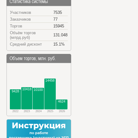
Статистика системы
Участников
7535
Заказчиков
77
Торгов
15945
Объём торгов
131.048
(млрд.руб)
Средний дисконт
15.1%
Объем торгов, млн. руб.
14458
10418
10100
9428
4624
2022
2023
2024
2025
2026