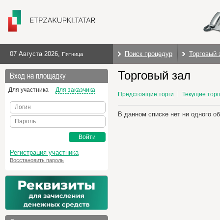
07 Августа 2026
,
Поиск процедур
Торговый 
Пятница
Торговый зал
Вход на площадку
Для участника
Для заказчика
Предстоящие торги
Текущие торг
Логин
В данном списке нет ни одного о
Пароль
Войти
Регистрация участника
Восстановить пароль