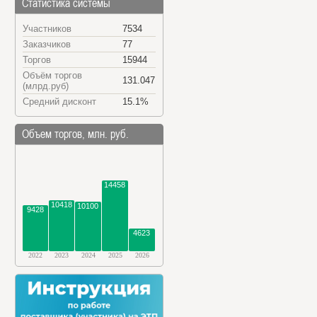
Статистика системы
Участников
7534
Заказчиков
77
Торгов
15944
Объём торгов
131.047
(млрд.руб)
Средний дисконт
15.1%
Объем торгов, млн. руб.
14458
10418
10100
9428
4623
2022
2023
2024
2025
2026