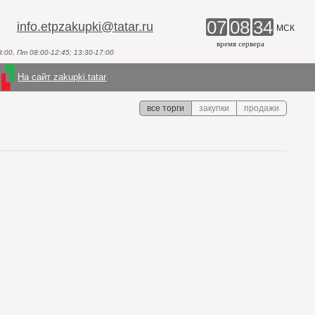
07
08
34
info.etpzakupki@tatar.ru
МСК
время сервера
00, Пт 08:00-12:45; 13:30-17:00
На сайт zakupki.tatar
все торги
закупки
продажи