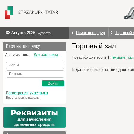
08 Августа 2026
,
Поиск процедур
Торговый 
Суббота
Торговый зал
Вход на площадку
Для участника
Для заказчика
Предстоящие торги
Текущие торг
Логин
В данном списке нет ни одного о
Пароль
Войти
Регистрация участника
Восстановить пароль